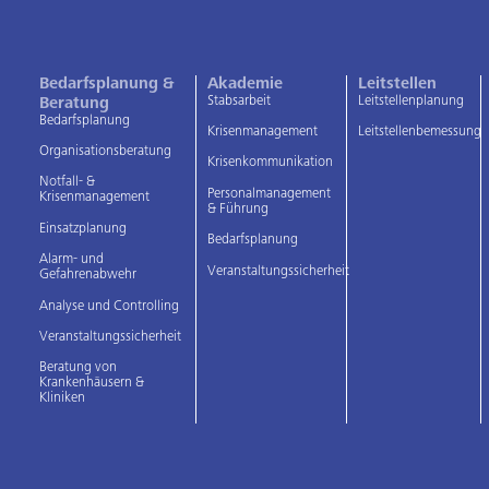
Bedarfsplanung &
Akademie
Leitstellen
Stabsarbeit
Leitstellenplanung
Beratung
Bedarfsplanung
Krisenmanagement
Leitstellenbemessung
Organisationsberatung
Krisenkommunikation
Notfall- &
Personalmanagement
Krisenmanagement
& Führung
Einsatzplanung
Bedarfsplanung
Alarm- und
Veranstaltungssicherheit
Gefahrenabwehr
Analyse und Controlling
Veranstaltungssicherheit
Beratung von
Krankenhäusern &
Kliniken