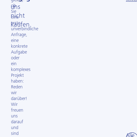
gleich,
ob
uns
Sie
nicht
eine
erste
kaufen.
unverbindliche
Anfrage,
eine
konkrete
Aufgabe
oder
ein
komplexes
Projekt
haben:
Reden
wir
darüber!
Wir
freuen
uns
darauf
und
sind
Alle