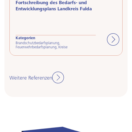
Fortschreibung des Bedarfs- und
U
Entwicklungsplans Landkreis Fulda
W
Kategorien
K
Brandschutzbedarfsplanung
,
Be
Feuerwehrbedarfsplanung
,
Kreise
O
Weitere Referenzen