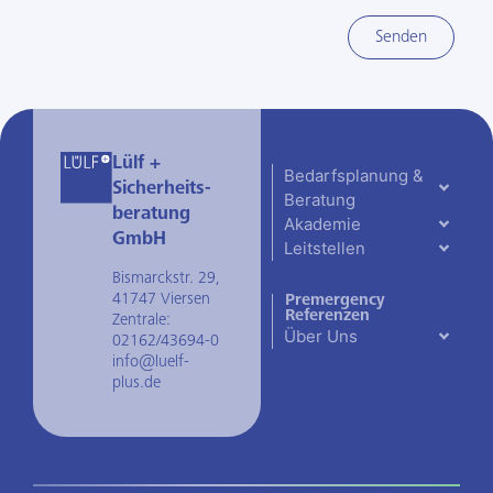
Senden
Lülf +
Bedarfsplanung &
Sicherheits­
Beratung
beratung
Akademie
GmbH
Leitstellen
Bismarckstr. 29,
41747 Viersen
Premergency
Referenzen
Zentrale:
Über Uns
02162/43694-0
info@luelf-
plus.de