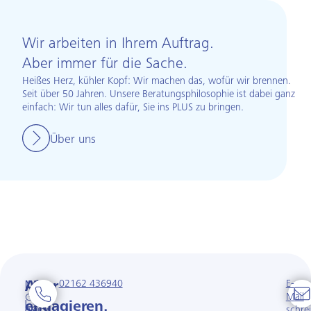
Wir arbeiten in Ihrem Auftrag.
Aber immer für die Sache.
Heißes Herz, kühler Kopf: Wir machen das, wofür wir brennen.
Seit über 50 Jahren. Unsere Beratungsphilosophie ist dabei ganz
einfach: Wir tun alles dafür, Sie ins PLUS zu bringen.
Über uns
02162 436940
E-
Man
Aber
Mail
Ganz
kann
engagieren.
schre