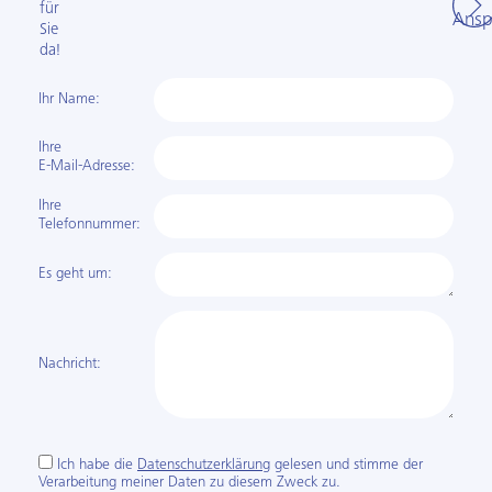
für
Ansp
Sie
da!
Ihr Name:
Ihre
E-Mail-Adresse:
Ihre
Telefon­nummer:
Es geht um:
Nachricht:
Ich habe die
Datenschutzerklärung
gelesen und stimme der
Verarbeitung meiner Daten zu diesem Zweck zu.