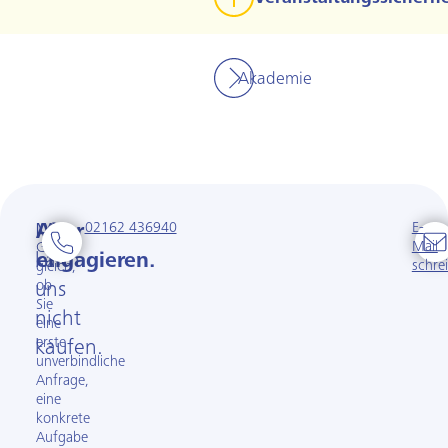
Akademie
02162 436940
E-
Man
Aber
Mail
Ganz
kann
engagieren.
schre
gleich,
ob
uns
Sie
nicht
eine
erste
kaufen.
unverbindliche
Anfrage,
eine
konkrete
Aufgabe