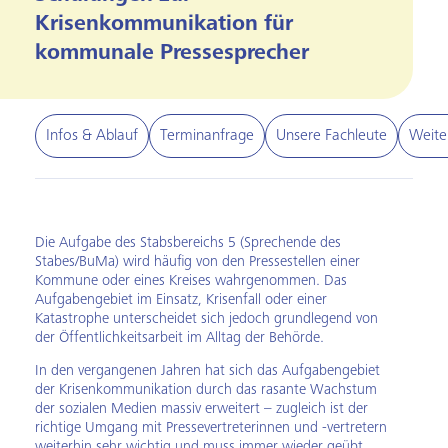
Krisenkommunikation für
kommunale Pressesprecher
Infos & Ablauf
Terminanfrage
Unsere Fachleute
Weite
Die Aufgabe des Stabsbereichs 5 (Sprechende des
Stabes/BuMa) wird häufig von den Pressestellen einer
Kommune oder eines Kreises wahrgenommen. Das
Aufgabengebiet im Einsatz, Krisenfall oder einer
Katastrophe unterscheidet sich jedoch grundlegend von
der Öffentlichkeitsarbeit im Alltag der Behörde.
In den vergangenen Jahren hat sich das Aufgabengebiet
der Krisenkommunikation durch das rasante Wachstum
der sozialen Medien massiv erweitert – zugleich ist der
richtige Umgang mit Pressevertreterinnen und -vertretern
weiterhin sehr wichtig und muss immer wieder geübt