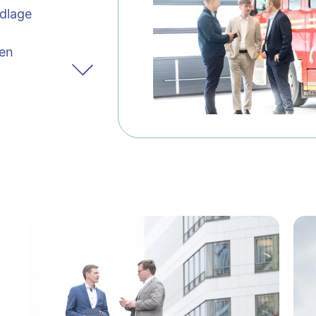
ndlage
hen