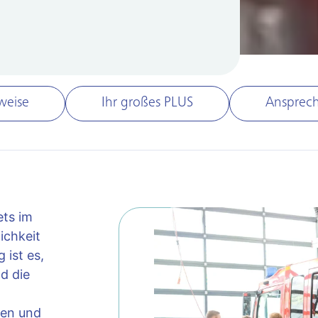
weise
Ihr großes PLUS
Ansprec
ets im
ichkeit
 ist es,
d die
gen und