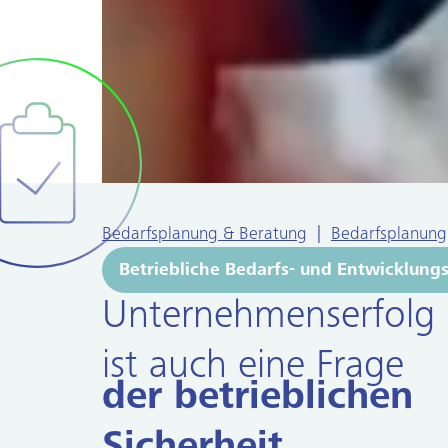
Bedarfsplanung & Beratung
|
Bedarfsplanung
Betriebliche Bedarfs- und Entwicklung
Unternehmenserfolg
ist auch eine Frage
der betrieblichen