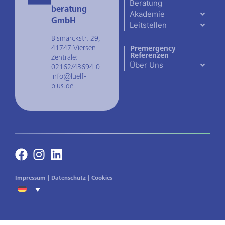
Beratung
beratung
Akademie
GmbH
Leitstellen
Bismarckstr. 29,
41747 Viersen
Premergency
Referenzen
Zentrale:
Über Uns
02162/43694-0
info@luelf-
plus.de
Impressum
|
Datenschutz
|
Cookies