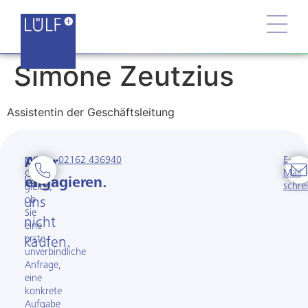
Simone Zeutzius
Assistentin der Geschäftsleitung
02162 436940
E-
Man
Aber
Mail
Ganz
kann
engagieren.
schre
gleich,
ob
uns
Sie
nicht
eine
erste
kaufen.
unverbindliche
Anfrage,
eine
konkrete
Aufgabe