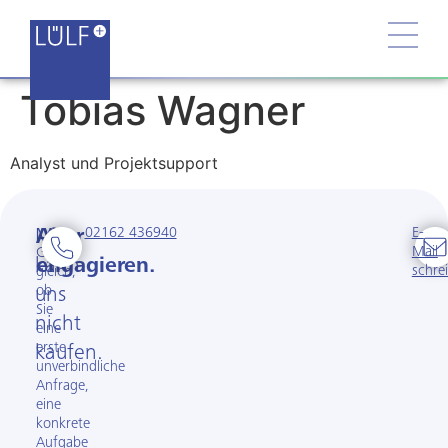
Tobias Wagner
Analyst und Projektsupport
02162 436940
E-
Man
Aber
Mail
Ganz
kann
engagieren.
schre
gleich,
ob
uns
Sie
nicht
eine
erste
kaufen.
unverbindliche
Anfrage,
eine
konkrete
Aufgabe