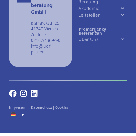
Beratung
beratung
Akademie
GmbH
Leitstellen
Bismarckstr. 29,
41747 Viersen
Premergency
Referenzen
Zentrale:
Über Uns
02162/43694-0
info@luelf-
plus.de
Impressum
|
Datenschutz
|
Cookies