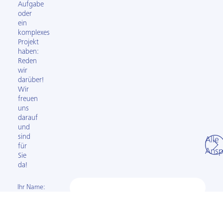
Aufgabe
oder
ein
komplexes
Projekt
haben:
Reden
wir
darüber!
Wir
freuen
uns
darauf
und
sind
Alle
für
Ansp
Sie
da!
Ihr Name:
Ihre
E-Mail-Adresse: