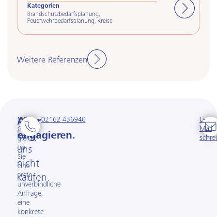
Kategorien
Ka
Brandschutzbedarfsplanung
,
Be
Feuerwehrbedarfsplanung
,
Kreise
Or
Weitere Referenzen
02162 436940
E-
Man
Aber
Mail
Ganz
kann
engagieren.
schre
gleich,
ob
uns
Sie
nicht
eine
erste
kaufen.
unverbindliche
Anfrage,
eine
konkrete