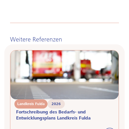
Weitere Referenzen
Landkreis Fulda
2026
F
Fortschreibung des Bedarfs- und
U
Entwicklungsplans Landkreis Fulda
W