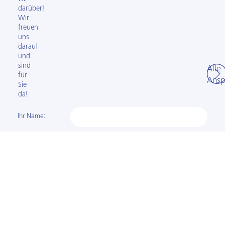
darüber!
Wir
freuen
uns
darauf
und
sind
Alle
für
Ansp
Sie
da!
Ihr Name:
Ihre
E-Mail-Adresse:
Ihre
Telefon­nummer:
Es geht um: