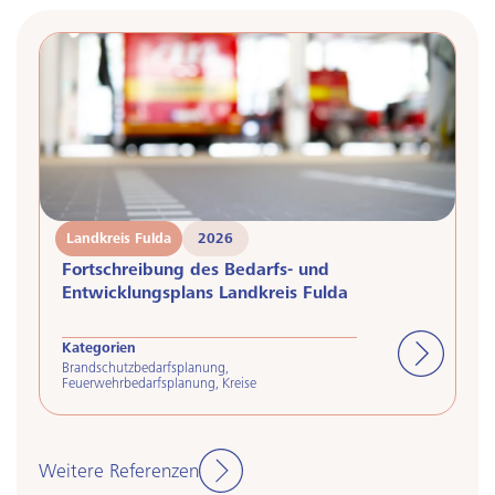
Landkreis Fulda
2026
F
Fortschreibung des Bedarfs- und
U
Entwicklungsplans Landkreis Fulda
W
Kategorien
Ka
Brandschutzbedarfsplanung
,
Be
Feuerwehrbedarfsplanung
,
Kreise
Or
Weitere Referenzen