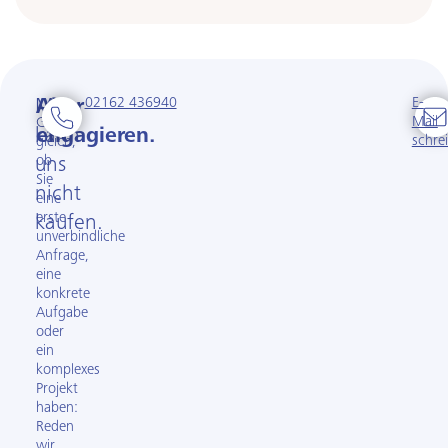
02162 436940
E-
Man
Aber
Mail
Ganz
kann
engagieren.
schre
gleich,
ob
uns
Sie
nicht
eine
erste
kaufen.
unverbindliche
Anfrage,
eine
konkrete
Aufgabe
oder
ein
komplexes
Projekt
haben:
Reden
wir